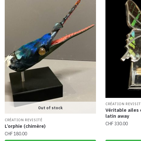
v
e
:
CRÉATION REVISIT
Out of stock
Véritable ailes
latin away
CRÉATION REVISITÉ
CHF
330.00
L’orphie (chimère)
CHF
180.00