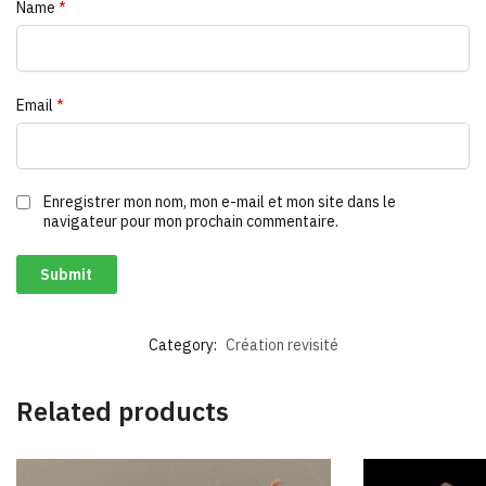
Name
*
Email
*
Enregistrer mon nom, mon e-mail et mon site dans le
navigateur pour mon prochain commentaire.
A
Category:
Création revisité
l
t
e
Related products
r
n
a
t
i