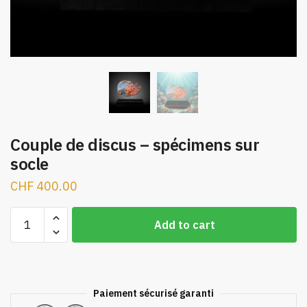
Couple de discus – spécimens sur
socle
CHF
400.00
Couple
A
Add to cart
de
l
discus
t
–
e
spécimens
r
Paiement sécurisé garanti
sur
n