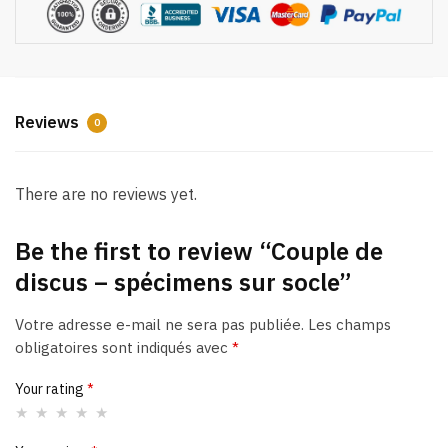
socle
a
quantity
t
i
v
e
Reviews
0
:
There are no reviews yet.
Be the first to review “Couple de
discus – spécimens sur socle”
Votre adresse e-mail ne sera pas publiée.
Les champs
obligatoires sont indiqués avec
*
Your rating
*