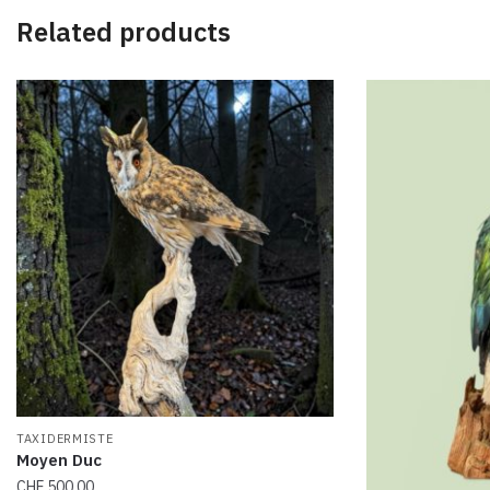
e
Related products
r
n
a
t
i
v
e
:
TAXIDERMISTE
Moyen Duc
CHF
500.00