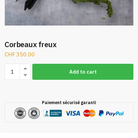
Corbeaux freux
CHF
350.00
Corbeaux
A
Add to cart
freux
l
quantity
t
e
r
Paiement sécurisé garanti
n
a
t
i
v